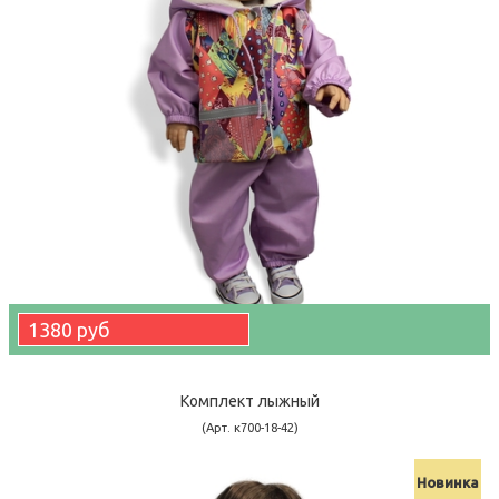
1380 руб
Комплект лыжный
(Арт. к700-18-42)
Новинка
-15390