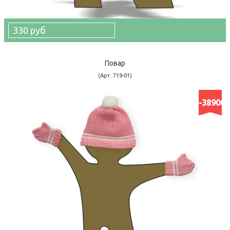
330 руб
Повар
(Арт. 719-01)
-38900