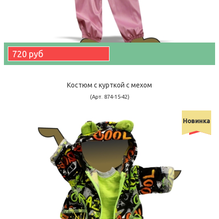
720 руб
Костюм с курткой c мехом
(Арт. 874-15-42)
Новинка
-60900