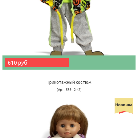
610 руб
Трикотажный костюм
(Арт. 875-12-42)
Новинка
-13790