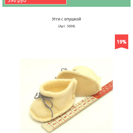
390 руб
Угги с опушкой
(Арт. 5004)
19%