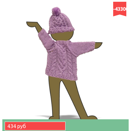
-43300
434 руб