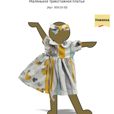
Маленькое трикотажное платье
(Арт. 850-20-50)
Новинка
-77900