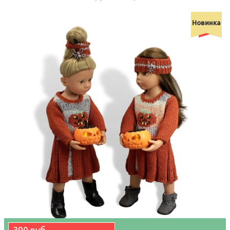
Новинка
-38900