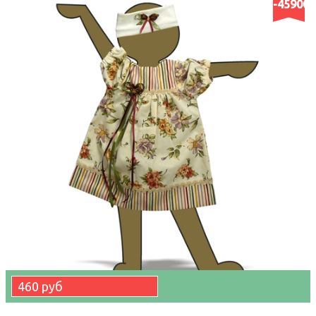
-45900
460 руб