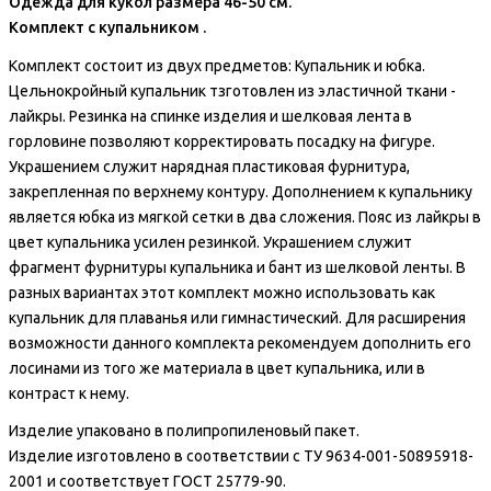
Одежда для кукол размера 46-50 см.
Комплект с купальником .
Комплект состоит из двух предметов: Купальник и юбка.
Цельнокройный купальник тзготовлен из эластичной ткани -
лайкры. Резинка на спинке изделия и шелковая лента в
горловине позволяют корректировать посадку на фигуре.
Украшением служит нарядная пластиковая фурнитура,
закрепленная по верхнему контуру. Дополнением к купальнику
является юбка из мягкой сетки в два сложения. Пояс из лайкры в
цвет купальника усилен резинкой. Украшением служит
фрагмент фурнитуры купальника и бант из шелковой ленты. В
разных вариантах этот комплект можно использовать как
купальник для плаванья или гимнастический. Для расширения
возможности данного комплекта рекомендуем дополнить его
лосинами из того же материала в цвет купальника, или в
контраст к нему.
Изделие упаковано в полипропиленовый пакет.
Изделие изготовлено в соответствии с ТУ 9634-001-50895918-
2001 и соответствует ГОСТ 25779-90.